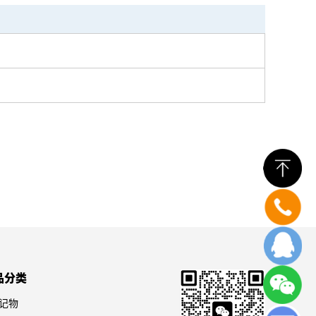
品分类
记物